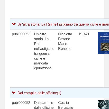
Un'altra storia. La Rsi nell'astigiano tra guerra civile e m
publ000053
Un'altra
Nicoletta
ISRAT
storia. La
Fasano
Rsi
Mario
nell'astigiano
Renosio
tra guerra
civile e
mancata
epurazione
Dai campi e dalle officine
(1)
publ000052
Dai campi e
Cecilia
dalle officine
Bergaglio