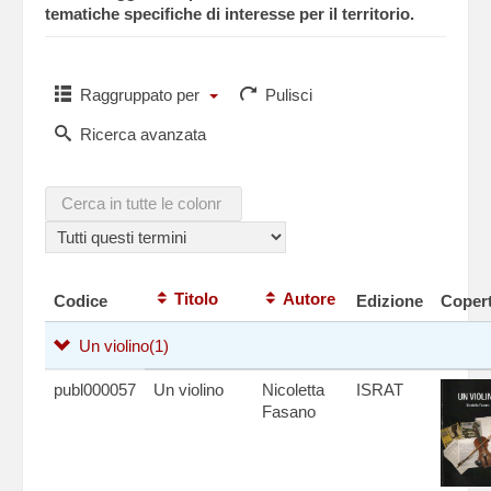
tematiche specifiche di interesse per il territorio.
Raggruppato per
Pulisci
Ricerca avanzata
Titolo
Autore
Codice
Edizione
Copert
Un violino
(1)
publ000057
Un violino
Nicoletta
ISRAT
Fasano