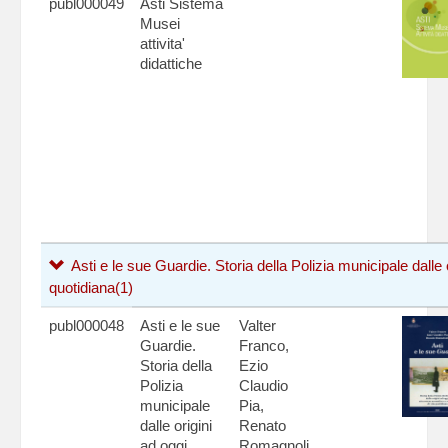
publ000049
Asti Sistema
Musei
attivita'
didattiche
Asti e le sue Guardie. Storia della Polizia municipale dalle 
quotidiana
(1)
publ000048
Asti e le sue
Valter
Guardie.
Franco,
Storia della
Ezio
Polizia
Claudio
municipale
Pia,
dalle origini
Renato
ad oggi,
Romagnoli