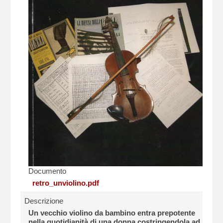
Documento
retro_unviolino.pdf
Descrizione
Un vecchio violino da bambino entra prepotente
nella quotidianità di una donna costringendola ad