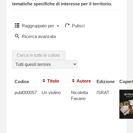
tematiche specifiche di interesse per il territorio.
Raggruppato per
Pulisci
Ricerca avanzata
Titolo
Autore
Codice
Edizione
Copert
publ000057
Un violino
Nicoletta
ISRAT
Fasano