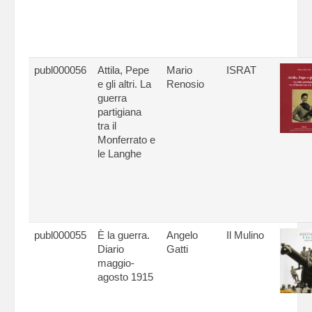
publ000056
Attila, Pepe
Mario
ISRAT
e gli altri. La
Renosio
guerra
partigiana
tra il
Monferrato e
le Langhe
publ000055
È la guerra.
Angelo
Il Mulino
Diario
Gatti
maggio-
agosto 1915