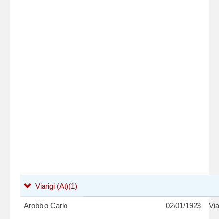
Viarigi (At)
(1)
Arobbio Carlo
02/01/1923
Via