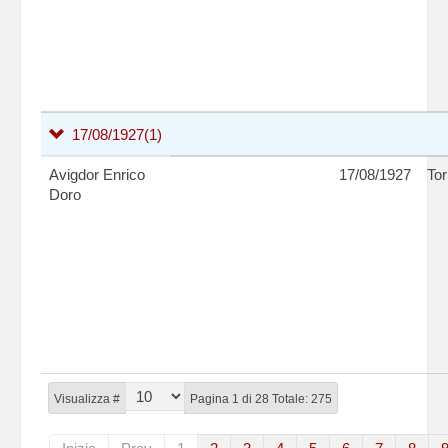
17/08/1927
(1)
Avigdor Enrico
17/08/1927
Tor
Doro
Visualizza #
Pagina 1 di 28 Totale: 275