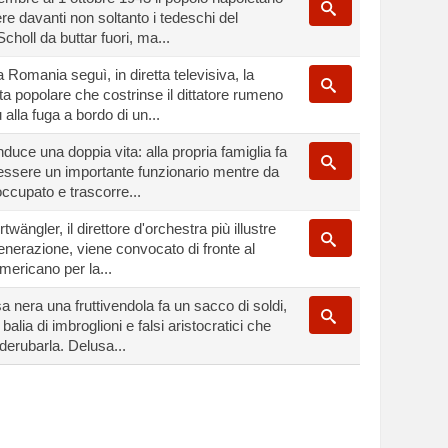
ere davanti non soltanto i tedeschi del
choll da buttar fuori, ma...
a Romania seguì, in diretta televisiva, la
lta popolare che costrinse il dittatore rumeno
lla fuga a bordo di un...
duce una doppia vita: alla propria famiglia fa
 essere un importante funzionario mentre da
ccupato e trascorre...
wängler, il direttore d'orchestra più illustre
enerazione, viene convocato di fronte al
ericano per la...
a nera una fruttivendola fa un sacco di soldi,
alia di imbroglioni e falsi aristocratici che
derubarla. Delusa...