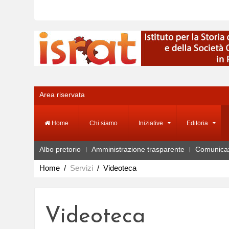
Area riservata
Home
Chi siamo
Iniziative
Editoria
Albo pretorio
Amministrazione trasparente
Comunica
Home
Servizi
Videoteca
Videoteca