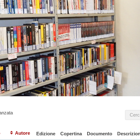
anzata
o
Autore
Edizione
Copertina
Documento
Descrizio