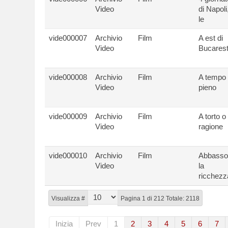
Video
di Napoli
le
vide000007
Archivio
Film
A est di
Video
Bucares
vide000008
Archivio
Film
A tempo
Video
pieno
vide000009
Archivio
Film
A torto o
Video
ragione
vide000010
Archivio
Film
Abbasso
Video
la
ricchezz
Visualizza #
Pagina 1 di 212 Totale: 2118
Inizia
Prev
1
2
3
4
5
6
7