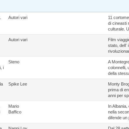
1
Autori vari
11 cortomet
di cineasti
culturale. 
Autori vari
Film viaggio
stato, dell'
rivoluzionar
Steno
A Montegrec
, i
colonnelli, 
della stess
la
Spike Lee
Monty Broga
prima di en
anni per sp
Mario
In Albania, 
i
Baffico
nella seco
difende un 
e
Nanni Loy
Dal 28 sett