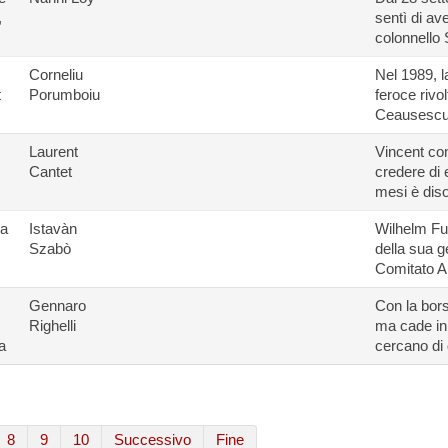
,
sentì di av
colonnello S
Corneliu
Nel 1989, l
t
Porumboiu
feroce rivo
Ceausescu a
Laurent
Vincent con
Cantet
credere di
mesi è diso
 a
Istavàn
Wilhelm Furt
Szabò
della sua g
Comitato Am
Gennaro
Con la bors
Righelli
ma cade in b
a
cercano di 
8
9
10
Successivo
Fine