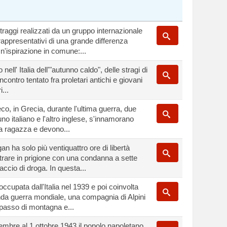
raggi realizzati da un gruppo internazionale
 rappresentativi di una grande differenza
Un'ispirazione in comune:...
 nell' Italia dell'"autunno caldo", delle stragi di
 incontro tentato fra proletari antichi e giovani
i...
o, in Grecia, durante l'ultima guerra, due
uno italiano e l'altro inglese, s'innamorano
a ragazza e devono...
n ha solo più ventiquattro ore di libertà
trare in prigione con una condanna a sette
accio di droga. In questa...
occupata dall'Italia nel 1939 e poi coinvolta
nda guerra mondiale, una compagnia di Alpini
passo di montagna e...
embre al 1 ottobre 1943 il popolo napoletano