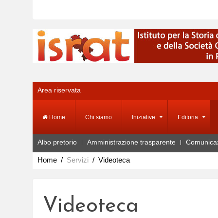
Area riservata
Home
Chi siamo
Iniziative
Editoria
Albo pretorio
Amministrazione trasparente
Comunica
Home
Servizi
Videoteca
Videoteca