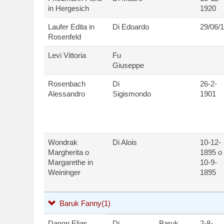
in Hergesich
1920
Laufer Edita in
Di Edoardo
29/06/
Rosenfeld
Levi Vittoria
Fu
Giuseppe
Rosenbach
Di
26-2-
Alessandro
Sigismondo
1901
Wondrak
Di Alois
10-12-
Margherita o
1895 o
Margarethe in
10-9-
Weininger
1895
Baruk Fanny
(1)
Danon Elias
Di
Baruk
2-8-