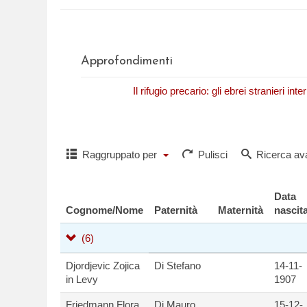
Approfondimenti
N. Fasano,
Il rifugio precario: gli ebrei stranieri in
Raggruppato per
Pulisci
Ricerca av
Data
Cognome/Nome
Paternità
Maternità
nascit
(6)
Djordjevic Zojica
Di Stefano
14-11-
in Levy
1907
Friedmann Flora
Di Mauro
15-12-