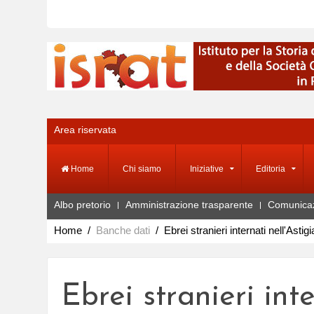
Area riservata
Home
Chi siamo
Iniziative
Editoria
Albo pretorio
Amministrazione trasparente
Comunica
Home
Banche dati
Ebrei stranieri internati nell'Astig
Ebrei stranieri int