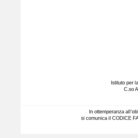
Istituto per
C.so A
In ottemperanza all’obb
si comunica il CODICE