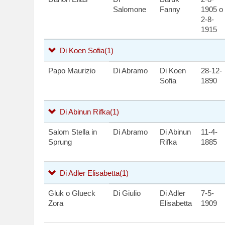
Salomone
Fanny
1905 o
2-8-
1915
Di Koen Sofia
(1)
Papo Maurizio
Di Abramo
Di Koen
28-12-
Sofia
1890
Di Abinun Rifka
(1)
Salom Stella in
Di Abramo
Di Abinun
11-4-
Sprung
Rifka
1885
Di Adler Elisabetta
(1)
Gluk o Glueck
Di Giulio
Di Adler
7-5-
Zora
Elisabetta
1909