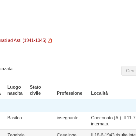
ternati ad Asti (1941-1945)
anzata
Luogo
Stato
a
nascita
civile
Professione
Località
Basilea
insegnante
Cocconato (At). Il 11-7
internata.
Zagabria
Casalinga
Il 18-6-1943 risulta in