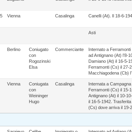
15
Vienna
Casalinga
Canelli (At). Il 18-6-19
Asti
Berlino
Coniugato
Commerciante
Internato a Ferramonti 
con
ad Antignano (At) l’8-1
Rogozinski
Damiano (At) il 16-5-1
Elsa
Ferramonti (Cs) il 27-2
Macchiagodena (Cb) l’
Vienna
Coniugata
Casalinga
Internata a Campagna (
con
Ferramonti (Cs) il 15-1
Weininger
Antignano (At) il 10-1
Hugo
il 16-5-1942. Trasferi
(Cs) dove arriva il 19-
Sarajevo
Celibe
Impiegato o
Internato ad Agliano (At