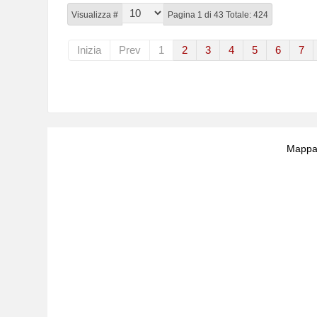
Visualizza #
Pagina 1 di 43 Totale: 424
Inizia
Prev
1
2
3
4
5
6
7
Mappa 