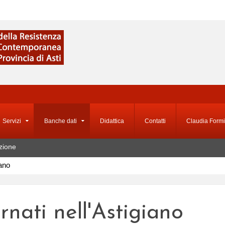
Servizi
Banche dati
Didattica
Contatti
Claudia Formi
zione
iano
ernati nell'Astigiano