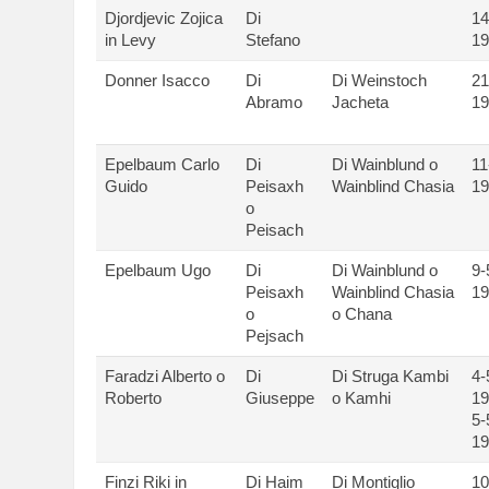
Djordjevic Zojica
Di
14
in Levy
Stefano
19
Donner Isacco
Di
Di Weinstoch
21
Abramo
Jacheta
19
Epelbaum Carlo
Di
Di Wainblund o
11
Guido
Peisaxh
Wainblind Chasia
19
o
Peisach
Epelbaum Ugo
Di
Di Wainblund o
9-
Peisaxh
Wainblind Chasia
19
o
o Chana
Pejsach
Faradzi Alberto o
Di
Di Struga Kambi
4-
Roberto
Giuseppe
o Kamhi
19
5-
19
Finzi Riki in
Di Haim
Di Montiglio
10