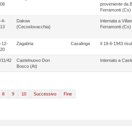
08
proveniente da Ba
Ferramonti (Cs) 
-4-
Dakow
Internata a Villa
13
(Cecoslovacchia)
Ferramonti (Cs) 
-12-
Zagabria
Casalinga
Il 18-6-1943 risu
20
/11/42
Castelnuovo Don
Internato a Cas
Bosco (At)
8
9
10
Successivo
Fine