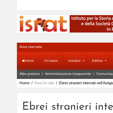
Area riservata
Home
Chi siamo
Iniziative
Editoria
Albo pretorio
Amministrazione trasparente
Comunica
Home
Banche dati
Ebrei stranieri internati nell'Astig
Ebrei stranieri int