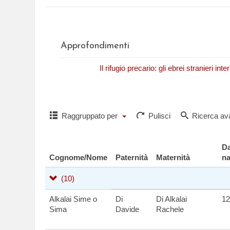
Approfondimenti
N. Fasano,
Il rifugio precario: gli ebrei stranieri in
Raggruppato per
Pulisci
Ricerca av
Da
Cognome/Nome
Paternità
Maternità
na
(10)
Alkalai Sime o
Di
Di Alkalai
12
Sima
Davide
Rachele