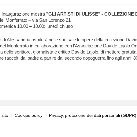
 Inaugurazione mostra
"GLI ARTISTI DI ULISSE" - COLLEZIONE
del Monferrato – via San Lorenzo 21
domenica 10.00 – 19.00; lunedì chiuso
di Alessandria ospiterà nelle sue sale le opere della collezione Davide L
l Monferrato in collaborazione con l’Associazione Davide Lajolo Onlus
ia dello scrittore, giornalista e critico Davide Lajolo, di mettere gratui
ture raccolti dal padre a partire dal secondo dopoguerra fino agli anni ’8
sito
Cookies policy
Privacy, protezione dei dati personali (GDPR