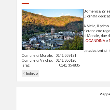
Domenica 27 se
Giornata dedicat
A Melle, il primo
c'erano otto ragaz
di Monale, due d
LOCANDINA
e
Le
adesioni
si 
Comune di Monale: 0141 669131
Comune di Vinchio: 0141 950120
Israt: 0141 354835
Indietro
Mappa 