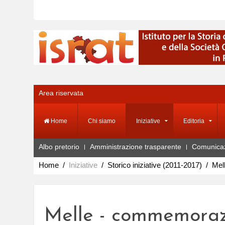
Area riservata
Home
Chi siamo
Iniziative
Editoria
Albo pretorio
Amministrazione trasparente
Comunica
Home
Iniziative
Storico iniziative (2011-2017)
Mel
Melle - commemoraz