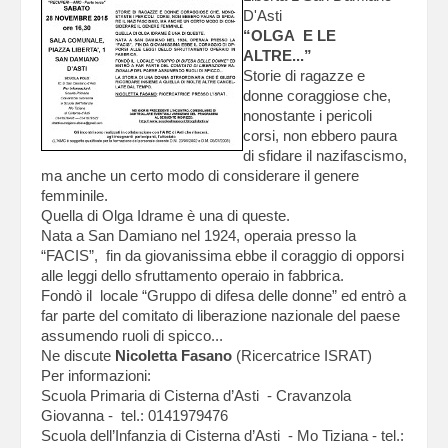
D'Asti
“OLGA E LE
ALTRE...”
Storie di ragazze e
donne coraggiose che,
nonostante i pericoli
corsi, non ebbero paura
di sfidare il nazifascismo,
ma anche un certo modo di considerare il genere
femminile.
Quella di Olga Idrame è una di queste.
Nata a San Damiano nel 1924, operaia presso la
“FACIS”, fin da giovanissima ebbe il coraggio di opporsi
alle leggi dello sfruttamento operaio in fabbrica.
Fondò il locale “Gruppo di difesa delle donne” ed entrò a
far parte del comitato di liberazione nazionale del paese
assumendo ruoli di spicco...
Ne discute
Nicoletta Fasano
(Ricercatrice ISRAT)
Per informazioni:
Scuola Primaria di Cisterna d’Asti - Cravanzola
Giovanna - tel.: 0141979476
Scuola dell’Infanzia di Cisterna d’Asti - Mo Tiziana - tel.: