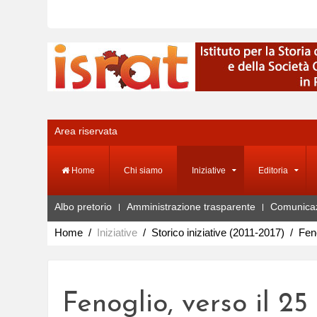
Area riservata
Home
Chi siamo
Iniziative
Editoria
Albo pretorio
Amministrazione trasparente
Comunica
Home
Iniziative
Storico iniziative (2011-2017)
Feno
Fenoglio, verso il 25