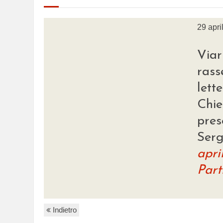
29 apri
Via
ra
lett
Chi
pre
Ser
apri
Part
Indietro