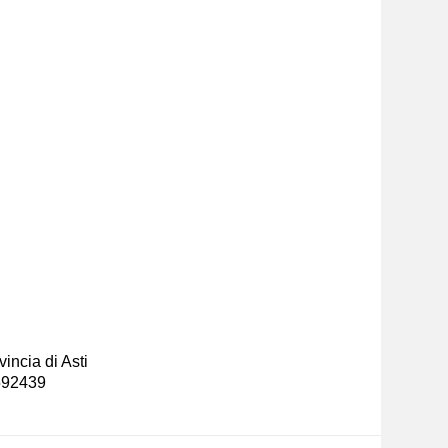
incia di Asti
-592439