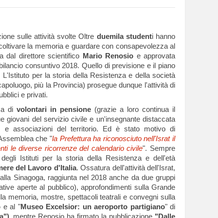
ione sulle attività svolte Oltre
duemila student
i hanno
er coltivare la memoria e guardare con consapevolezza al
ta dal direttore scientifico
Mario Renosio
e approvata
 bilancio consuntivo 2018. Quello di previsione e il piano
'Istituto per la storia della Resistenza e della società
poluogo, più la Provincia) prosegue dunque l'attività di
bblici e privati.
za di
volontari in pensione
(grazie a loro continua il
ue giovani del servizio civile e un'insegnante distaccata
i e associazioni del territorio. Ed è stato motivo di
l'Assemblea che "
la Prefettura ha riconosciuto nell'Israt il
ti le diverse ricorrenze del calendario civile
". Sempre
degli Istituti per la storia della Resistenza e dell'età
ere del Lavoro d'Italia
. Ossatura dell'attività dell'Israt,
a alla Sinagoga, raggiunta nel 2018 anche da due gruppi
ziative aperte al pubblico), approfondimenti sulla Grande
ella memoria, mostre, spettacoli teatrali e convegni sulla
o
e al "
Museo Excelsior: un aeroporto partigiano
" di
a")
, mentre Renosio ha firmato la pubblicazione
"Dalle