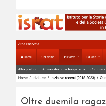
Area riservata
Home
Chi siamo
Iniziative
Editoria
Albo pretorio
Amministrazione trasparente
Comunica
Home
Iniziative
Iniziative recenti (2018-2023)
Oltr
Oltre duemila ragazz