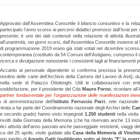
Approvato dall'Assemblea Consortile il bilancio consuntivo e la relaz
partecipato l'anno scorso ai percorsi didattici promossi dall'Israt p
presente: è uno dei dati contenuti nella relazione di attività illustra
all'unanimità, nei giorni scorsi, dall'Assemblea Consortile insieme al
di programmazione 2019 erano già stati votati nel dicembre scorso. L
contemporanea (costituito da 54 Comuni dell'Astigiano, compreso il ca
ricerca e divulgazione nonostante i consistenti tagli ai finanziamenti pu
Accanto al personale dipendente si conferma preziosa la presen
riordino delle carte dell'Archivio della Camera del Lavoro di Asti), d
nella sede di Palazzo Ottolenghi. Utili le collaborazioni con ent
soddisfazione, per il presidente del Cda
Mauro Forno
, ricordare al
partner fondamentale per l'organizzazione delle manifestazioni ineren
 di amministrazione dell'
Istituto Ferruccio Parri
, rete nazionale 
trata a far parte del Coordinamento nazionale degli Archivi delle
Cam
imo e secondo grado) hanno visto impegnati
1.250 studenti
nella visit
 coinvolti dalla Giornata della Memoria (che ha riservato anche 13 ini
plici attività dell'anno passato anche passeggiate resistenti, viaggi d
a del 25 aprile, visite guidate alla
Casa della Memoria di Vinchi
rio inedito di
Angelo Gatti (pubblicato sotto al titolo "E' la guerr