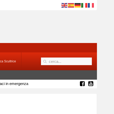
ca Scultrice
aci in emergenza