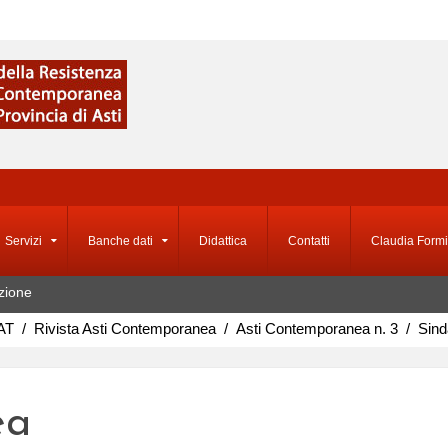
Servizi
Banche dati
Didattica
Contatti
Claudia Formi
zione
AT
Rivista Asti Contemporanea
Asti Contemporanea n. 3
Sind
ea