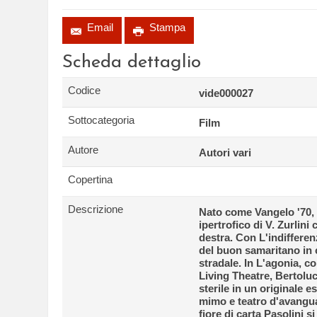
Email
Stampa
Scheda dettaglio
Codice
vide000027
Sottocategoria
Film
Autore
Autori vari
Copertina
Descrizione
Nato come Vangelo '70, 
ipertrofico di V. Zurlini
destra. Con L'indifferen
del buon samaritano in 
stradale. In L'agonia, c
Living Theatre, Bertolucc
sterile in un originale es
mimo e teatro d'avangu
fiore di carta Pasolini s