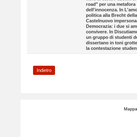
road" per una metafora s
dell'innocenza. In L'am
politica alla Brecht dell
Castelnuovo impersona 
Democrazia: i due si 
convivere. In Discutiamo
un gruppo di studenti d
dissertano in toni grott
la contestazione studen
Indietro
Mappa 