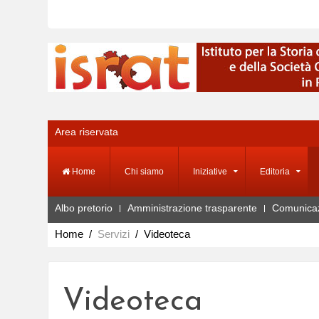
Area riservata
Home
Chi siamo
Iniziative
Editoria
Albo pretorio
Amministrazione trasparente
Comunica
Home
Servizi
Videoteca
Videoteca