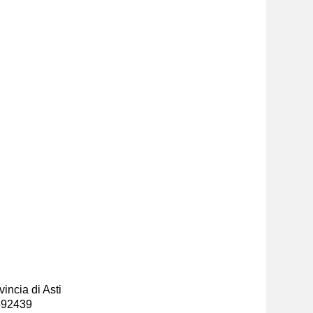
incia di Asti
-592439