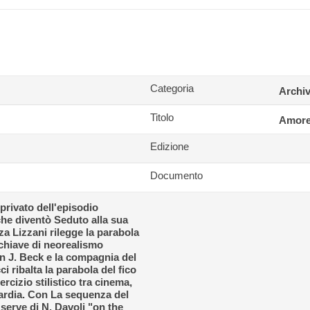
Categoria
Archiv
Titolo
Amore
Edizione
Documento
privato dell'episodio
 che diventò Seduto alla sua
za Lizzani rilegge la parabola
chiave di neorealismo
on J. Beck e la compagnia del
i ribalta la parabola del fico
ercizio stilistico tra cinema,
ardia. Con La sequenza del
i serve di N. Davoli "on the