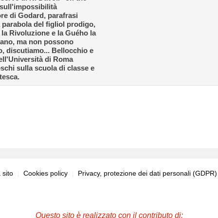
ull'impossibilità
ore di Godard, parafrasi
a parabola del figliol prodigo,
la Rivoluzione e la Guého la
amano, ma non possono
, discutiamo... Bellocchio e
ell'Università di Roma
eschi sulla scuola di classe e
tesca.
sito
Cookies policy
Privacy, protezione dei dati personali (GDPR
Questo sito è realizzato con il contributo di: