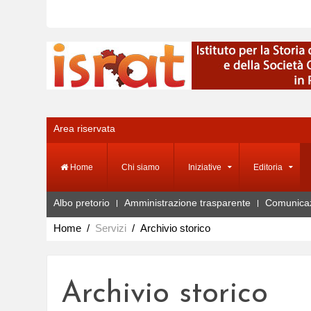
Area riservata
Home
Chi siamo
Iniziative
Editoria
Albo pretorio
Amministrazione trasparente
Comunica
Home
Servizi
Archivio storico
Archivio storico