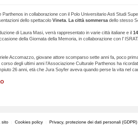
 Parthenos in collaborazione con il Polo Universitario Asti Studi Supe
sentazioni dello spettacolo
Vineta
.
La città sommersa
dello stesso S
duzione di Laura Masi, verrà rappresentato in varie città italiane e il
14
occasione della Giornata della Memoria, in collaborazione con l’ ISRAT
iele Accomazzo, giovane attore scomparso sette anni fa, poco prima di
l corso degli ultimi anni l’Associazione Culturale Parthenos ha ricord
piuto 26 anni, età che Jura Soyfer aveva quando perse la vita nel 
LO
sito
Cookies policy
Privacy, protezione dei dati personali (GDPR