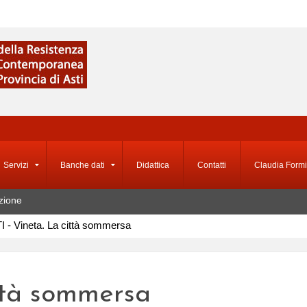
Servizi
Banche dati
Didattica
Contatti
Claudia Formi
zione
I - Vineta. La città sommersa
ittà sommersa