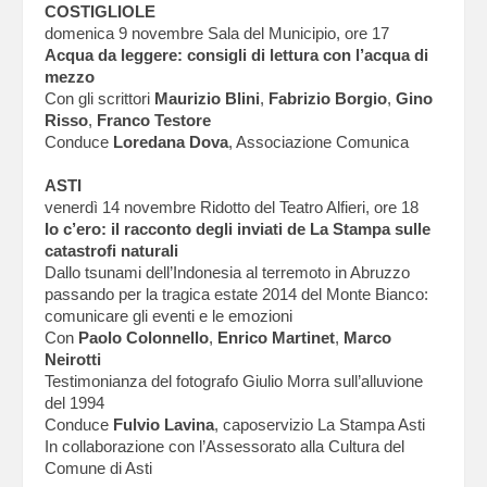
COSTIGLIOLE
domenica 9 novembre Sala del Municipio, ore 17
Acqua da leggere: consigli di lettura con l’acqua di
mezzo
Con gli scrittori
Maurizio Blini
,
Fabrizio Borgio
,
Gino
Risso
,
Franco Testore
Conduce
Loredana Dova
, Associazione Comunica
ASTI
venerdì 14 novembre Ridotto del Teatro Alfieri, ore 18
Io c’ero: il racconto degli inviati de La Stampa sulle
catastrofi naturali
Dallo tsunami dell’Indonesia al terremoto in Abruzzo
passando per la tragica estate 2014 del Monte Bianco:
comunicare gli eventi e le emozioni
Con
Paolo Colonnello
,
Enrico Martinet
,
Marco
Neirotti
Testimonianza del fotografo Giulio Morra sull’alluvione
del 1994
Conduce
Fulvio Lavina
, caposervizio La Stampa Asti
In collaborazione con l’Assessorato alla Cultura del
Comune di Asti