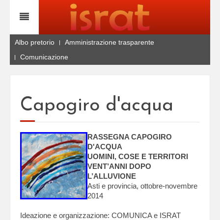
Albo pretorio
Amministrazione trasparente
Comunicazione
Capogiro d'acqua
RASSEGNA CAPOGIRO
D'ACQUA
UOMINI, COSE E TERRITORI
VENT’ANNI DOPO
L’ALLUVIONE
Asti e provincia, ottobre-novembre
2014
Ideazione e organizzazione: COMUNICA e ISRAT