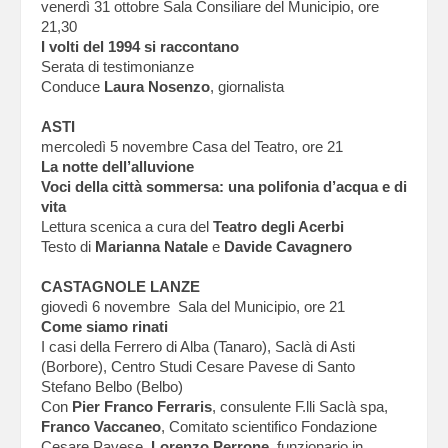
venerdì 31 ottobre Sala Consiliare del Municipio, ore
21,30
I volti del 1994 si raccontano
Serata di testimonianze
Conduce
Laura Nosenzo
, giornalista
ASTI
mercoledì 5 novembre Casa del Teatro, ore 21
La notte dell’alluvione
Voci della città sommersa: una polifonia d’acqua e di
vita
Lettura scenica a cura del
Teatro degli Acerbi
Testo di
Marianna Natale
e
Davide Cavagnero
CASTAGNOLE LANZE
giovedì 6 novembre Sala del Municipio, ore 21
Come siamo rinati
I casi della Ferrero di Alba (Tanaro), Saclà di Asti
(Borbore), Centro Studi Cesare Pavese di Santo
Stefano Belbo (Belbo)
Con
Pier Franco Ferraris
, consulente F.lli Saclà spa,
Franco Vaccaneo
, Comitato scientifico Fondazione
Cesare Pavese,
Lorenzo Perrone
, funzionario in