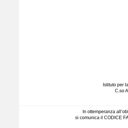
Istituto per
C.so A
In ottemperanza all’obb
si comunica il CODICE