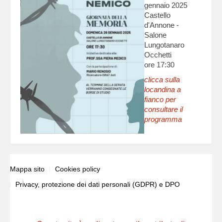
gennaio 2025
Castello
d'Annone -
Salone
Lungotanaro
Occhetti
ore 17:30
clicca sulla
locandina a
fianco per
consultare il
programma
Mappa sito
Cookies policy
Privacy, protezione dei dati personali (GDPR) e DPO