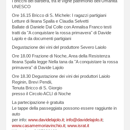
I bricchi del barbera, tra le vigne patrimonio dell’Umanità
UNESCO
Ore 16.15 Bricco di S. Michele: I ragazzi partigiani
Letture di Ileana Spalla e Claudia Selvetti
Ballate di Daniele Dal Colle con Annalisa Franco testi
tratti da "A conquistare la rossa primavera" di Davide
Lajolo e da documenti partigiani
Degustazione dei vini del produttore Severo Laiolo
Ore 18.00 Frazione di Noche, Area della Resistenza
Ileana Spalla legge Nella tana da "A conquistare la rossa
primavera" di Davide Lajolo
Ore 18.30 Degustazione dei vini dei produttori Laiolo
Reginin, Brevi Pendii,
Tenuta Bricco di S. Giorgio
presso il Circolo ACLI di Noche
La partecipazione è gratuita
Le tappe della passeggiata possono essere raggiunte in
auto
per info:
www.davidelajolo.it
;
info@davidelajolo.it
;
www.casamemoriavinchio.it
;
www.israt.it