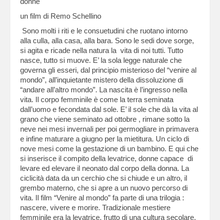
donne
un film di Remo Schellino
Sono molti i riti e le consuetudini che ruotano intorno
alla culla, alla casa, alla bara. Sono le sedi dove sorge,
si agita e ricade nella natura la vita di noi tutti. Tutto
nasce, tutto si muove. E’ la sola legge naturale che
governa gli esseri, dal principio misterioso del “venire al
mondo”, all’inquietante mistero della dissoluzione di
“andare all’altro mondo”. La nascita è l’ingresso nella
vita. Il corpo femminile è come la terra seminata
dall’uomo e fecondata dal sole. E’ il sole che dà la vita al
grano che viene seminato ad ottobre , rimane sotto la
neve nei mesi invernali per poi germogliare in primavera
e infine maturare a giugno per la mietitura. Un ciclo di
nove mesi come la gestazione di un bambino. E qui che
si inserisce il compito della levatrice, donne capace di
levare ed elevare il neonato dal corpo della donna. La
ciclicità data da un cerchio che si chiude e un altro, il
grembo materno, che si apre a un nuovo percorso di
vita. Il film “Venire al mondo” fa parte di una trilogia :
nascere, vivere e morire. Tradizionale mestiere
femminile era la levatrice, frutto di una cultura secolare,