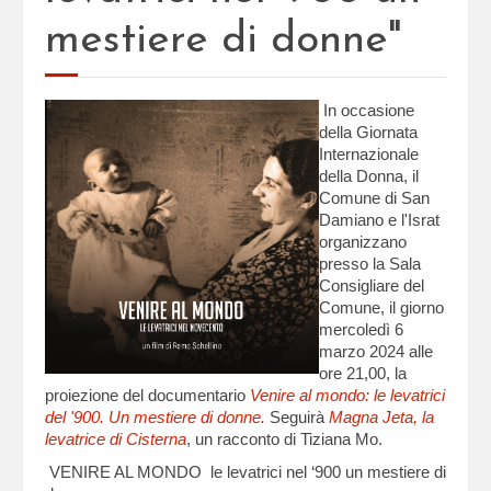
mestiere di donne"
In occasione
della Giornata
Internazionale
della Donna, il
Comune di San
Damiano e l'Israt
organizzano
presso la Sala
Consigliare del
Comune, il giorno
mercoledì 6
marzo 2024 alle
ore 21,00, la
proiezione del documentario
Venire al mondo: le levatrici
del '900. Un mestiere di donne.
Seguirà
Magna Jeta, la
levatrice di Cisterna
, un racconto di Tiziana Mo.
VENIRE AL MONDO le levatrici nel ‘900 un mestiere di