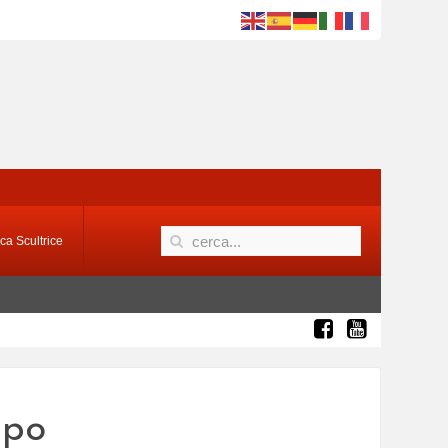
ca Scultrice
mpo