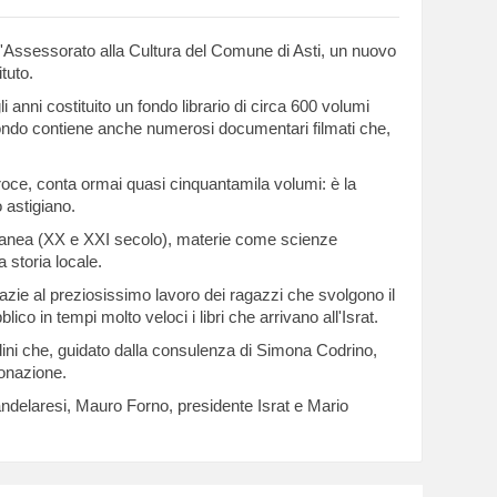
all'Assessorato alla Cultura del Comune di Asti, un nuovo
tuto.
nni costituito un fondo librario di circa 600 volumi
l fondo contiene anche numerosi documentari filmati che,
 Croce, conta ormai quasi cinquantamila volumi: è la
o astigiano.
mporanea (XX e XXI secolo), materie come scienze
a storia locale.
grazie al preziosissimo lavoro dei ragazzi che svolgono il
o in tempi molto veloci i libri che arrivano all'Israt.
ini che, guidato dalla consulenza di Simona Codrino,
donazione.
Candelaresi, Mauro Forno, presidente Israt e Mario