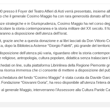
30 presso il Foyer del Teatro Alfieri di Asti verrà presentato, insieme 
co che il generale Cosimo Maggio ha con rara generosità donato all'Isti
ze strategiche e in Giurisprudenza, Cosimo Maggio ha nel corso degli a
rticolare la storia contemporanea e la storia militare del XX secolo. I
saranno a disposizione dell'utenza dell'Israt.
at, grazie anche a questa donazione e ai libri lasciati da Don Vittorio
a, dopo la Biblioteca Astense “Giorgio Faletti”, più grande del territori
 a disposizione dell'utenza più varia, riguardano oltre la storia conte
 e religiose, antropologia, cultura popolare, didattica senza tralasciare l
i schedati on line, sulla piattaforma Librinlinea della Regione Piemonte 
una risorsa immensa che ci consente di mettere a disposizione del pubblic
la schedatura del fondo “Cosimo Maggio” è stata curata da Davide Gard
la Fondazione “Giovanni Goria”, ha reso disponibile all'utenza l'intera 
ltre al generale Maggio, interverranno l'Assessore alla Cultura Paride 