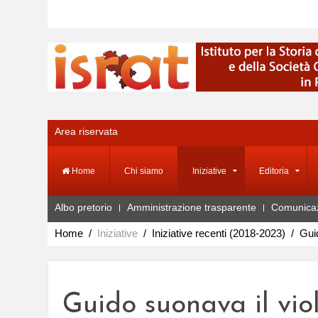
Area riservata
Home
Chi siamo
Iniziative
Editoria
Albo pretorio
Amministrazione trasparente
Comunica
Home
Iniziative
Iniziative recenti (2018-2023)
Guid
Guido suonava il vio