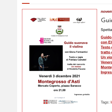
novem
Gui
Spetta
Guido 
con El
Testo 
tratto
Un vio
Venerd
Monteg
Ingres
Tags: