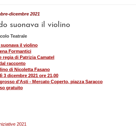
bre-dicembre 2021
do suonava il violino
colo Teatrale
suonava il violino
ena Formantici
e regia di Patrizia Camatel
 dal racconto
lino di Nicoletta Fasano
ì 3 dicembre 2021 ore 21,00
rosso d'Asti - Mercato Coperto, piazza Saracco
so gratuito
Iniziative 2021