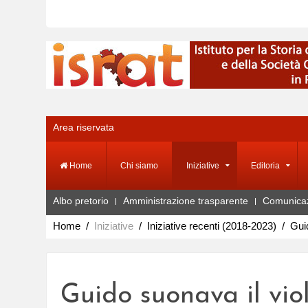
Area riservata
Home
Chi siamo
Iniziative
Editoria
Albo pretorio
Amministrazione trasparente
Comunica
Home
Iniziative
Iniziative recenti (2018-2023)
Gui
Guido suonava il vio