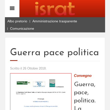
Albo pretorio
Amministrazione trasparente
Comunicazione
Guerra pace politica
Scritto il
26 Ottobre 2018
.
Convegno
Guerra,
pace,
politica.
La