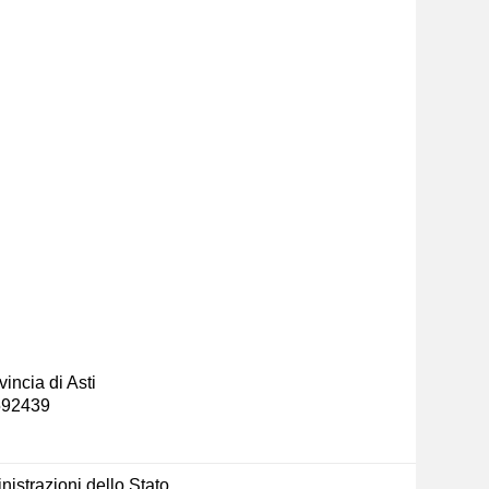
incia di Asti
-592439
nistrazioni dello Stato,