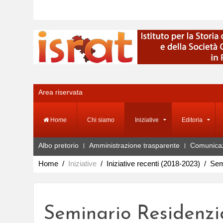
Area riservata
Home
Chi siamo
Iniziative
Editoria
Albo pretorio
Amministrazione trasparente
Comunica
Home
Iniziative
Iniziative recenti (2018-2023)
Sem
Seminario Residenzia