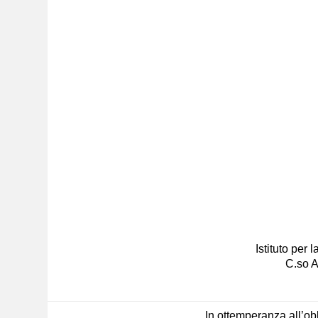
Istituto per
C.so A
In ottemperanza all’obb