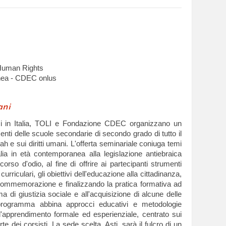
 Human Rights
nea - CDEC onlus
ani
ici in Italia, TOLI e Fondazione CDEC organizzano un
centi delle scuole secondarie di secondo grado di tutto il
oah e sui diritti umani. L'offerta seminariale coniuga temi
alia in età contemporanea alla legislazione antiebraica
scorso d'odio, al fine di offrire ai partecipanti strumenti
rriculari, gli obiettivi dell'educazione alla cittadinanza,
 commemorazione e finalizzando la pratica formativa ad
 di giustizia sociale e all'acquisizione di alcune delle
programma abbina approcci educativi e metodologie
l'apprendimento formale ed esperienziale, centrato sui
e dei corsisti. La sede scelta, Asti, sarà il fulcro di un