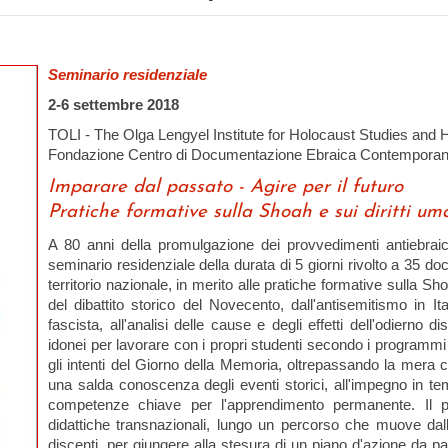
Seminario residenziale
2-6 settembre 2018
TOLI - The Olga Lengyel Institute for Holocaust Studies and
Fondazione Centro di Documentazione Ebraica Contempora
Imparare dal passato - Agire per il futuro
Pratiche formative sulla Shoah e sui diritti um
A 80 anni della promulgazione dei provvedimenti antiebra
seminario residenziale della durata di 5 giorni rivolto a 35 do
territorio nazionale, in merito alle pratiche formative sulla Sh
del dibattito storico del Novecento, dall'antisemitismo in It
fascista, all'analisi delle cause e degli effetti dell'odierno di
idonei per lavorare con i propri studenti secondo i programmi cu
gli intenti del Giorno della Memoria, oltrepassando la mera
una salda conoscenza degli eventi storici, all'impegno in tema
competenze chiave per l'apprendimento permanente. Il 
didattiche transnazionali, lungo un percorso che muove dal
discenti, per giungere alla stesura di un piano d'azione da part