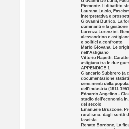
Giovanni De Luna, Fasc
Piemonte. Il dibattito st
Laurana Lajolo, Fascismo
interpretativa e prospett
Giovanni Butrico, La fo
dominanti e la gestione d
Lorenza Lorenzini, Gen
alessandrino e astigiano
e politici a confronto
Mario Giovana, Le origi
nell'Astigiano
Vittorio Rapetti, Caratt
astigiana tra le due gue
APPENDICE 1
Giancarlo Subbrero (a c
documentazione statistic
censimenti della popolaz
dell'industria (1911-1951
Edoardo Angelino - Clau
studio dell'economia in 
del secolo
Emanuele Bruzzone, Pro
ruralismo: dagli scritti
fascista
Renato Bordone, La figu