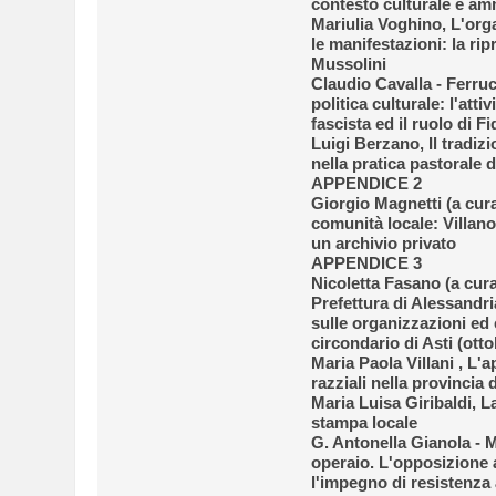
contesto culturale e amm
Mariulia Voghino, L'or
le manifestazioni: la ripr
Mussolini
Claudio Cavalla - Ferruc
politica culturale: l'attiv
fascista ed il ruolo di F
Luigi Berzano, Il tradiz
nella pratica pastorale d
APPENDICE 2
Giorgio Magnetti (a cura
comunità locale: Villan
un archivio privato
APPENDICE 3
Nicoletta Fasano (a cur
Prefettura di Alessandri
sulle organizzazioni ed e
circondario di Asti (ott
Maria Paola Villani , L'a
razziali nella provincia d
Maria Luisa Giribaldi, 
stampa locale
G. Antonella Gianola -
operaio. L'opposizione 
l'impegno di resistenza