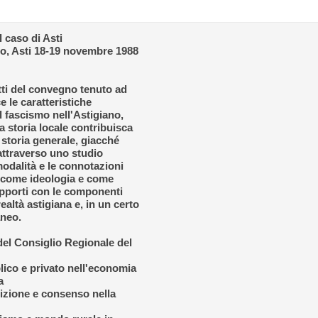
l caso di Asti
co, Asti 18-19 novembre 1988
atti del convegno tenuto ad
ce le caratteristiche
l fascismo nell'Astigiano,
a storia locale contribuisca
 storia generale, giacché
attraverso uno studio
 modalità e le connotazioni
o, come ideologia e come
rapporti con le componenti
realtà astigiana e, in un certo
aneo.
del Consiglio Regionale del
ico e privato nell'economia
a
cizione e consenso nella