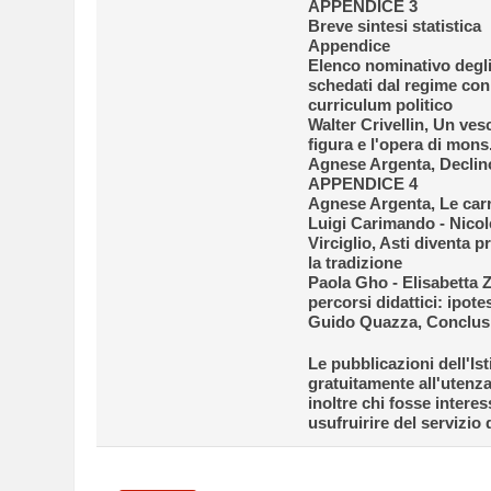
APPENDICE 3
Breve sintesi statistica
Appendice
Elenco nominativo degli 
schedati dal regime con r
curriculum politico
Walter Crivellin, Un vesc
figura e l'opera di mon
Agnese Argenta, Declino
APPENDICE 4
Agnese Argenta, Le carri
Luigi Carimando - Nico
Virciglio, Asti diventa 
la tradizione
Paola Gho - Elisabetta
percorsi didattici: ipote
Guido Quazza, Conclus
Le pubblicazioni dell'Is
gratuitamente all'utenz
inoltre chi fosse intere
usufruirire del servizio 