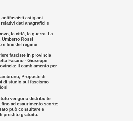
antifascisti astigiani
elativi dati anagrafici e
ovo, la città, la guerra. La
s. Umberto Rossi
 e fine del regime
ere fasciste in provincia
letta Fasano - Giuseppe
provincia: il cambiamento per
 Zambruno, Proposte di
si di studio sul fascismo
ioni
tituto vengono distribuite
a fino ad esaurimento scorte;
ssato può consultare e
di prestito gratuito.