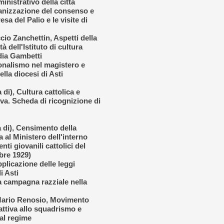
inistrativo della città
ganizzazione del consenso e
esa del Palio e le visite di
cio Zanchettin, Aspetti della
ità dell'Istituto di cultura
idia Gambetti
ionalismo nel magistero e
ella diocesi di Asti
 di), Cultura cattolica e
ova. Scheda di ricognizione di
a di), Censimento della
a al Ministero dell'interno
nti giovanili cattolici del
obre 1929)
pplicazione delle leggi
i Asti
La campagna razziale nella
 Mario Renosio, Movimento
attiva allo squadrismo e
 al regime