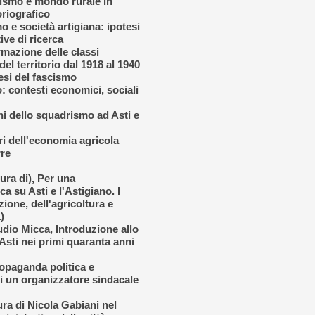
ismo e mondo rurale in
oriografico
 e società artigiana: ipotesi
ive di ricerca
rmazione delle classi
el territorio dal 1918 al 1940
esi del fascismo
: contesti economici, sociali
ni dello squadrismo ad Asti e
eri dell'economia agricola
rre
ura di), Per una
a su Asti e l'Astigiano. I
ione, dell'agricoltura e
)
dio Micca, Introduzione allo
Asti nei primi quaranta anni
paganda politica e
 di un organizzatore sindacale
ra di Nicola Gabiani nel