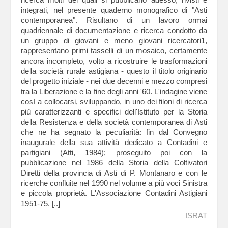
integrati, nel presente quaderno monografico di "Asti
contemporanea". Risultano di un lavoro ormai
quadriennale di documentazione e ricerca condotto da
un gruppo di giovani e meno giovani ricercatori1,
rappresentano primi tasselli di un mosaico, certamente
ancora incompleto, volto a ricostruire le trasformazioni
della società rurale astigiana - questo il titolo originario
del progetto iniziale - nei due decenni e mezzo compresi
tra la Liberazione e la fine degli anni '60. L'indagine viene
così a collocarsi, sviluppando, in uno dei filoni di ricerca
più caratterizzanti e specifici dell'Istituto per la Storia
della Resistenza e della società contemporanea di Asti
che ne ha segnato la peculiarità: fin dal Convegno
inaugurale della sua attività dedicato a Contadini e
partigiani (Atti, 1984); proseguito poi con la
pubblicazione nel 1986 della Storia della Coltivatori
Diretti della provincia di Asti di P. Montanaro e con le
ricerche confluite nel 1990 nel volume a più voci Sinistra
e piccola proprietà. L'Associazione Contadini Astigiani
1951-75. [..]
ISRAT