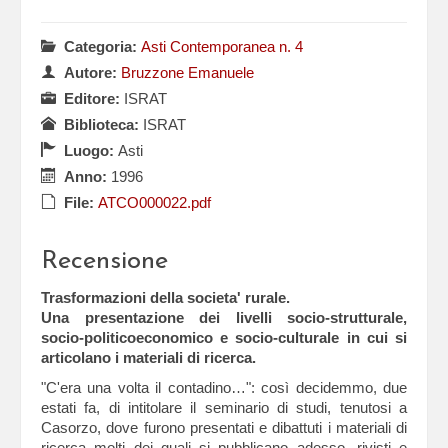
Categoria:
Asti Contemporanea n. 4
Autore:
Bruzzone Emanuele
Editore:
ISRAT
Biblioteca:
ISRAT
Luogo:
Asti
Anno:
1996
File:
ATCO000022.pdf
Recensione
Trasformazioni della societa' rurale.
Una presentazione dei livelli socio-strutturale,
socio-politicoeconomico e socio-culturale in cui si
articolano i materiali di ricerca.
"C'era una volta il contadino…": così decidemmo, due
estati fa, di intitolare il seminario di studi, tenutosi a
Casorzo, dove furono presentati e dibattuti i materiali di
ricerca molti dei quali si pubblicano adesso, rivisti e