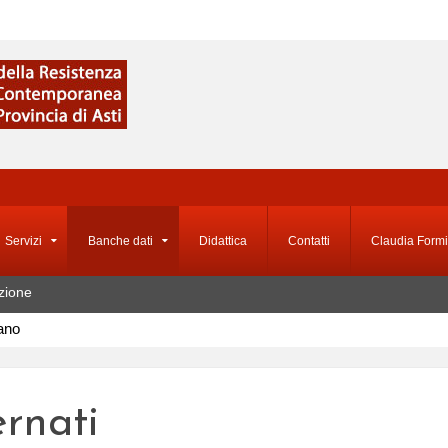
Servizi
Banche dati
Didattica
Contatti
Claudia Formi
zione
iano
ernati