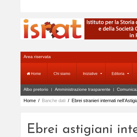
Area riservata
Home
Chi siamo
Iniziative
Editoria
Albo pretorio
Amministrazione trasparente
Comunica
Home
Banche dati
Ebrei stranieri internati nell'Astig
Ebrei astigiani int