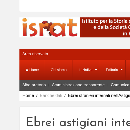
Area riservata
Home
Chi siamo
Iniziative
Editoria
Albo pretorio
Amministrazione trasparente
Comunica
Home
Banche dati
Ebrei stranieri internati nell'Astig
Ebrei astigiani int