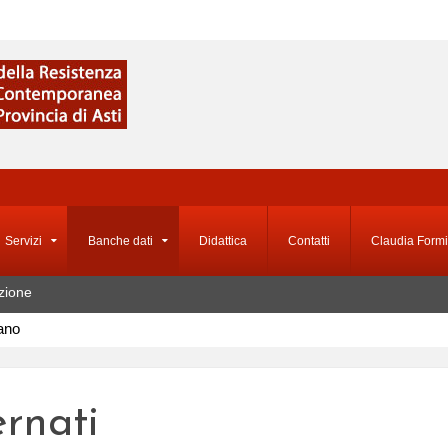
Servizi
Banche dati
Didattica
Contatti
Claudia Formi
zione
iano
ernati