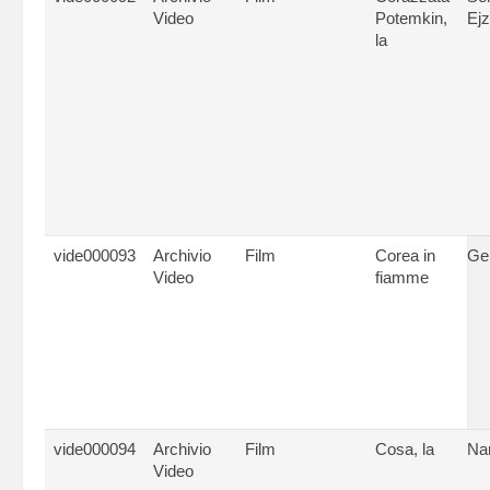
Video
Potemkin,
Ejz
la
vide000093
Archivio
Film
Corea in
Ge
Video
fiamme
vide000094
Archivio
Film
Cosa, la
Nan
Video