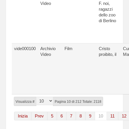
Video
F. noi,
ragazzi
dello zoo
di Berlino
vide000100
Archivio
Film
Cristo
Cu
Video
proibito, il
Ma
Visualizza #
Pagina 10 di 212 Totale: 2118
Inizia
Prev
5
6
7
8
9
10
11
12