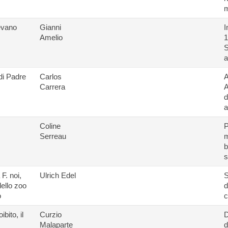
m
evano
Gianni
I
Amelio
1
S
a
di Padre
Carlos
A
Carrera
A
d
a
Coline
P
Serreau
m
b
s
 F. noi,
Ulrich Edel
S
dello zoo
d
o
c
ibito, il
Curzio
D
Malaparte
d