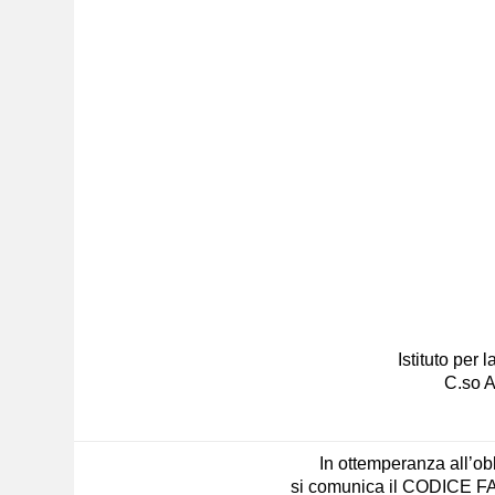
Istituto per
C.so A
In ottemperanza all’obb
si comunica il CODICE