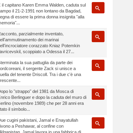
 il capitano Karen Emma Walden, caduta sul
ampo il 21-2-1991 non lontano da Bagdad,
egna di essere la prima donna insignita "alla
emoria"...
acconto, parzialmente inventato,
ell'ammutinamento dei marinai
ell'incrociatore corazzato Kniaz Potemkin
avricevskil, scoppiato a Odessa il 27...
terminata la sua pattuglia da parte dei
ordcoreani, il sergente Zack si unisce a
uella del tenente Driscoll. Tra i due c'è una
rescente...
opo lo "strappo" del 1981 da Mosca di
nrico Berlinguer e dopo la caduta del muro di
erlino (novembre 1989) che per 28 anni era
tato il simbolo...
ue cugini pakistani, Jamal e Enayatullah
ivono a Peshawar, al confine con
'Afganistan. Jamal lavora in una fabbrica di