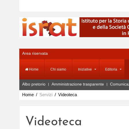
Area riservata
Home
Chi siamo
Iniziative
Editoria
Albo pretorio
Amministrazione trasparente
Comunica
Home
Servizi
Videoteca
Videoteca