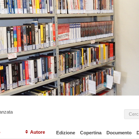
anzata
o
Autore
Edizione
Copertina
Documento
D