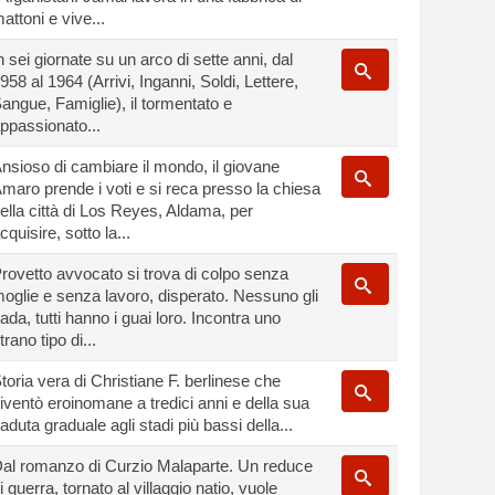
attoni e vive...
n sei giornate su un arco di sette anni, dal
958 al 1964 (Arrivi, Inganni, Soldi, Lettere,
angue, Famiglie), il tormentato e
ppassionato...
nsioso di cambiare il mondo, il giovane
maro prende i voti e si reca presso la chiesa
ella città di Los Reyes, Aldama, per
cquisire, sotto la...
rovetto avvocato si trova di colpo senza
oglie e senza lavoro, disperato. Nessuno gli
ada, tutti hanno i guai loro. Incontra uno
trano tipo di...
toria vera di Christiane F. berlinese che
iventò eroinomane a tredici anni e della sua
aduta graduale agli stadi più bassi della...
al romanzo di Curzio Malaparte. Un reduce
i guerra, tornato al villaggio natio, vuole