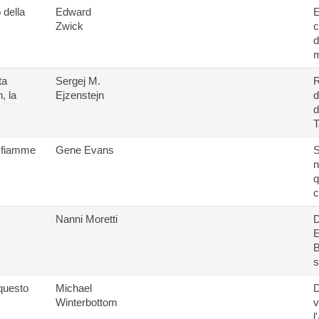
 della
Edward
E
Zwick
c
d
m
ta
Sergej M.
R
, la
Ejzenstejn
d
d
T
 fiamme
Gene Evans
S
n
q
c
Nanni Moretti
D
E
B
s
questo
Michael
D
Winterbottom
v
l