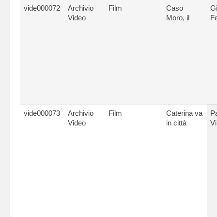
vide000072
Archivio
Film
Caso
G
Video
Moro, il
Fe
vide000073
Archivio
Film
Caterina va
P
Video
in città
Vi