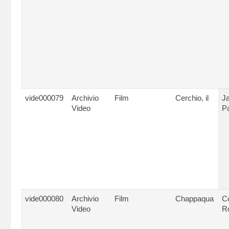
vide000079
Archivio
Film
Cerchio, il
Ja
Video
P
vide000080
Archivio
Film
Chappaqua
C
Video
R