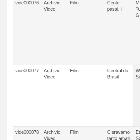
vide000076
Archivio
Film
Cento
M
Video
passi, i
Tu
G
vide000077
Archivio
Film
Central do
Wa
Video
Brasil
Sa
vide000078
Archivio
Film
C'eravamo
Et
Video
tanto amati
S