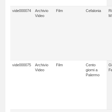
vide000074
Archivio
Film
Cefalonia
R
Video
Mi
vide000075
Archivio
Film
Cento
G
Video
giorni a
Fe
Palermo