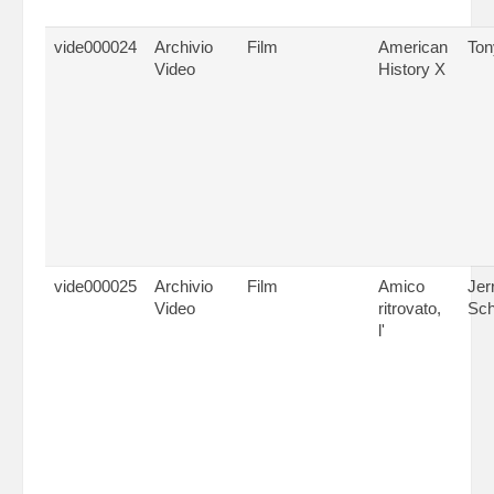
vide000024
Archivio
Film
American
Ton
Video
History X
vide000025
Archivio
Film
Amico
Jer
Video
ritrovato,
Sch
l'