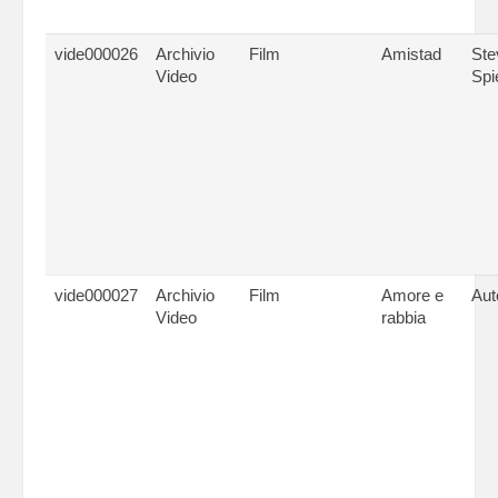
vide000026
Archivio
Film
Amistad
Ste
Video
Spi
vide000027
Archivio
Film
Amore e
Auto
Video
rabbia