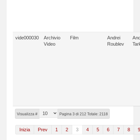
vide000030
Archivio
Film
Andrei
And
Video
Roublev
Tar
Visualizza #
Pagina 3 di 212 Totale: 2118
Inizia
Prev
1
2
3
4
5
6
7
8