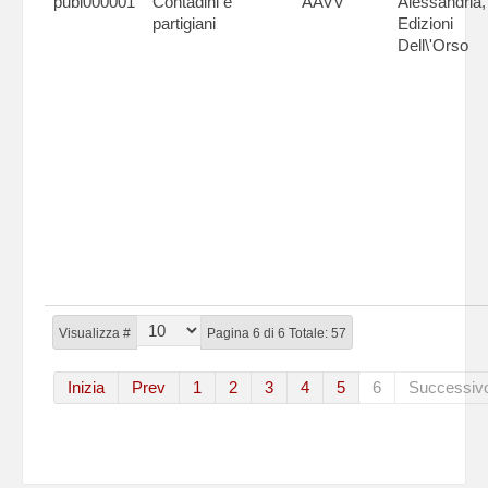
publ000001
Contadini e
AAVV
Alessandria,
partigiani
Edizioni
Dell\'Orso
Visualizza #
Pagina 6 di 6 Totale: 57
Inizia
Prev
1
2
3
4
5
6
Successiv