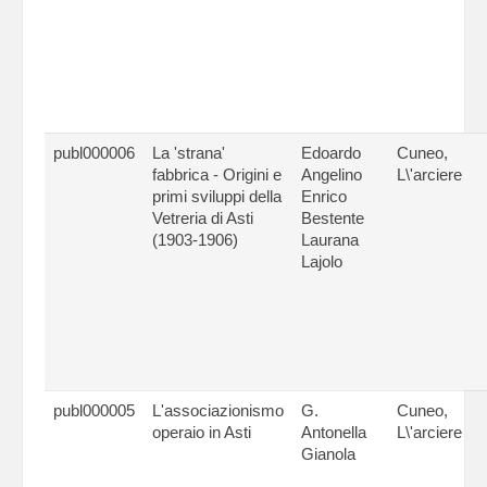
publ000006
La 'strana'
Edoardo
Cuneo,
fabbrica - Origini e
Angelino
L\'arciere
primi sviluppi della
Enrico
Vetreria di Asti
Bestente
(1903-1906)
Laurana
Lajolo
publ000005
L'associazionismo
G.
Cuneo,
operaio in Asti
Antonella
L\'arciere
Gianola