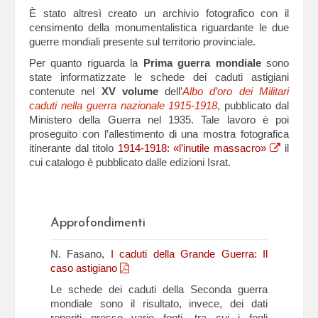
È stato altresì creato un archivio fotografico con il
censimento della monumentalistica riguardante le due
guerre mondiali presente sul territorio provinciale.
Per quanto riguarda la
Prima guerra mondiale
sono
state informatizzate le schede dei caduti astigiani
contenute nel
XV volume
dell’
Albo d’oro dei Militari
caduti nella guerra nazionale 1915-1918
, pubblicato dal
Ministero della Guerra nel 1935. Tale lavoro è poi
proseguito con l’allestimento di una mostra fotografica
itinerante dal titolo
1914-1918: «l’inutile massacro»
il
cui catalogo è pubblicato dalle edizioni Israt.
Approfondimenti
N. Fasano,
I caduti della Grande Guerra: Il
caso astigiano
Le schede dei caduti della Seconda guerra
mondiale sono il risultato, invece, dei dati
reperiti presso varie fonti, tra cui i fogli