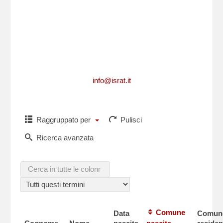
Per richiedere informazioni, per segnalarci
integrazioni, aggiornamenti, rettifiche, relative
ad un caduto
o per comunicarci i dati di un caduto non
presente in questa lista,puoi scriverci a
info@israt.it
Raggruppato per
Pulisci
Ricerca avanzata
Comune
Data
Comun