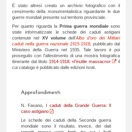
È stato altresì creato un archivio fotografico con il
censimento della monumentalistica riguardante le due
guerre mondiali presente sul territorio provinciale.
Per quanto riguarda la
Prima guerra mondiale
sono
state informatizzate le schede dei caduti astigiani
contenute nel
XV volume
dell’
Albo d’oro dei Militari
caduti nella guerra nazionale 1915-1918
, pubblicato dal
Ministero della Guerra nel 1935. Tale lavoro è poi
proseguito con l’allestimento di una mostra fotografica
itinerante dal titolo
1914-1918: «l’inutile massacro»
il
cui catalogo è pubblicato dalle edizioni Israt.
Approfondimenti
N. Fasano,
I caduti della Grande Guerra: Il
caso astigiano
Le schede dei caduti della Seconda guerra
mondiale sono il risultato, invece, dei dati
reperiti presso varie fonti, tra cui i fogli