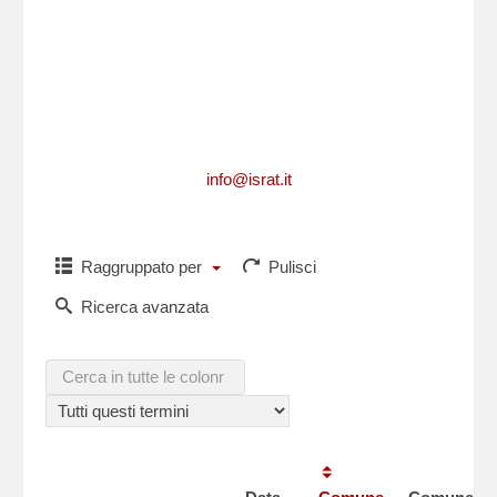
Per richiedere informazioni, per segnalarci
integrazioni, aggiornamenti, rettifiche, relative
ad un caduto
o per comunicarci i dati di un caduto non
presente in questa lista,puoi scriverci a
info@israt.it
Raggruppato per
Pulisci
Ricerca avanzata