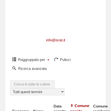
Per richiedere informazioni, per segnalarci
integrazioni, aggiornamenti, rettifiche, relative
ad un caduto
o per comunicarci i dati di un caduto non
presente in questa lista,puoi scriverci a
info@israt.it
Raggruppato per
Pulisci
Ricerca avanzata
Comune
Data
Comune