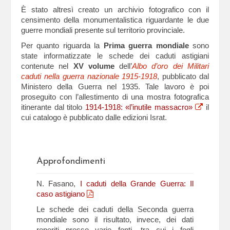
È stato altresì creato un archivio fotografico con il
censimento della monumentalistica riguardante le due
guerre mondiali presente sul territorio provinciale.
Per quanto riguarda la
Prima guerra mondiale
sono
state informatizzate le schede dei caduti astigiani
contenute nel
XV volume
dell’
Albo d’oro dei Militari
caduti nella guerra nazionale 1915-1918
, pubblicato dal
Ministero della Guerra nel 1935. Tale lavoro è poi
proseguito con l’allestimento di una mostra fotografica
itinerante dal titolo
1914-1918: «l’inutile massacro»
il
cui catalogo è pubblicato dalle edizioni Israt.
Approfondimenti
N. Fasano,
I caduti della Grande Guerra: Il
caso astigiano
Le schede dei caduti della Seconda guerra
mondiale sono il risultato, invece, dei dati
reperiti presso varie fonti, tra cui i fogli