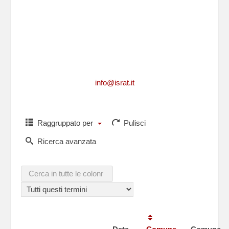
Per richiedere informazioni, per segnalarci
integrazioni, aggiornamenti, rettifiche, relative
ad un caduto
o per comunicarci i dati di un caduto non
presente in questa lista,puoi scriverci a
info@israt.it
Raggruppato per
Pulisci
Ricerca avanzata