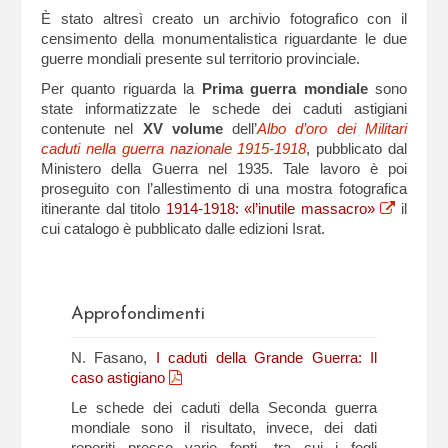
È stato altresì creato un archivio fotografico con il
censimento della monumentalistica riguardante le due
guerre mondiali presente sul territorio provinciale.
Per quanto riguarda la
Prima guerra mondiale
sono
state informatizzate le schede dei caduti astigiani
contenute nel
XV volume
dell’
Albo d’oro dei Militari
caduti nella guerra nazionale 1915-1918
, pubblicato dal
Ministero della Guerra nel 1935. Tale lavoro è poi
proseguito con l’allestimento di una mostra fotografica
itinerante dal titolo
1914-1918: «l’inutile massacro»
il
cui catalogo è pubblicato dalle edizioni Israt.
Approfondimenti
N. Fasano,
I caduti della Grande Guerra: Il
caso astigiano
Le schede dei caduti della Seconda guerra
mondiale sono il risultato, invece, dei dati
reperiti presso varie fonti, tra cui i fogli