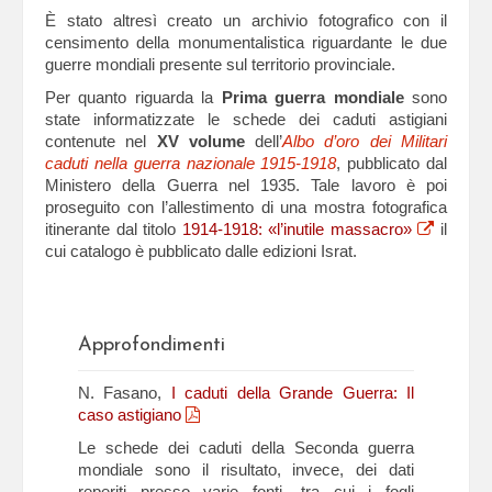
È stato altresì creato un archivio fotografico con il
censimento della monumentalistica riguardante le due
guerre mondiali presente sul territorio provinciale.
Per quanto riguarda la
Prima guerra mondiale
sono
state informatizzate le schede dei caduti astigiani
contenute nel
XV volume
dell’
Albo d’oro dei Militari
caduti nella guerra nazionale 1915-1918
, pubblicato dal
Ministero della Guerra nel 1935. Tale lavoro è poi
proseguito con l’allestimento di una mostra fotografica
itinerante dal titolo
1914-1918: «l’inutile massacro»
il
cui catalogo è pubblicato dalle edizioni Israt.
Approfondimenti
N. Fasano,
I caduti della Grande Guerra: Il
caso astigiano
Le schede dei caduti della Seconda guerra
mondiale sono il risultato, invece, dei dati
reperiti presso varie fonti, tra cui i fogli