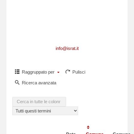
Per richiedere informazioni, per segnalarci
integrazioni, aggiornamenti, rettifiche, relative
ad un caduto
o per comunicarci i dati di un caduto non
presente in questa lista,puoi scriverci a
info@israt.it
Raggruppato per
Pulisci
Ricerca avanzata