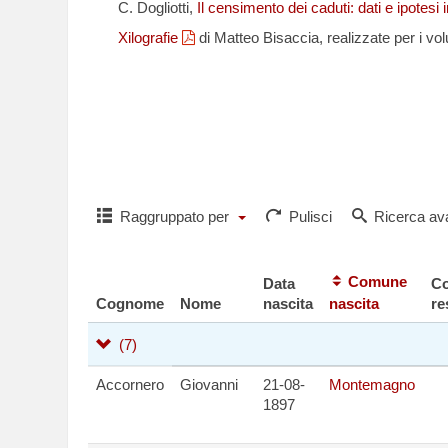
C. Dogliotti,
Il censimento dei caduti: dati e ipotesi 
Xilografie
di Matteo Bisaccia, realizzate per i vol
Per richiedere i
o per comuni
Raggruppato per
Pulisci
Ricerca av
Comune
Data
C
Cognome
Nome
nascita
nascita
re
(7)
Accornero
Giovanni
21-08-
Montemagno
1897