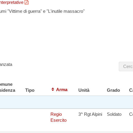
interpretative
umi "Vittime di guerra" e "L'inutile massacro"
nformazioni, per segnalarci integrazioni, aggiornamenti, rettifiche, rela
carci i dati di un caduto non presente in questa lista,puoi scriverci a
anzata
omune
Arma
sidenza
Tipo
Unità
Grado
C
Regio
3^ Rgt Alpini
Soldato
C
Esercito