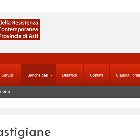
Servizi
Banche dati
Didattica
Contatti
Claudia Formi
zione
astigiane