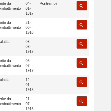
rite da
04-
Pontremoli
ombattimento
01-
1917
rite da
21-
ombattimento
06-
1916
lattia
03-
03-
1918
rite da
08-
ombattimento
07-
1917
lattia
12-
01-
1918
rite da
21-
ombattimento
07-
1915