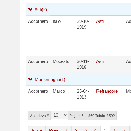
Asti
(2)
Accornero
Italo
29-10-
Asti
As
1919
Accornero
Modesto
30-11-
Asti
As
1918
Montemagno
(1)
Accornero
Marco
25-04-
Refrancore
M
1913
Visualizza #
Pagina 5 di 860 Totale: 8592
Inizia
Prev
1
2
3
4
5
6
7