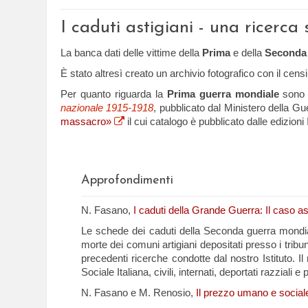
I caduti astigiani - una ricerc
La banca dati delle vittime della
Prima
e della
Seconda 
È stato altresì creato un archivio fotografico con il cen
Per quanto riguarda la
Prima guerra mondiale
sono s
nazionale 1915-1918
, pubblicato dal Ministero della Gue
massacro»
il cui catalogo è pubblicato dalle edizioni 
Approfondimenti
N. Fasano,
I caduti della Grande Guerra: Il caso as
Le schede dei caduti della Seconda guerra mondiale son
morte dei comuni artigiani depositati presso i tribu
precedenti ricerche condotte dal nostro Istituto. Il 
Sociale Italiana, civili, internati, deportati razziali 
N. Fasano e M. Renosio,
Il prezzo umano e sociale