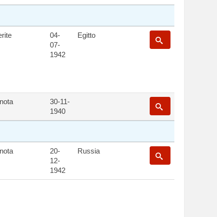
rite
04-
Egitto
07-
1942
gnota
30-11-
1940
gnota
20-
Russia
12-
1942