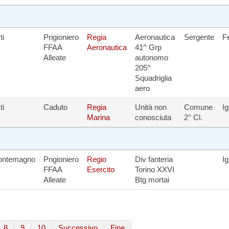
ti
Prigioniero
Regia
Aeronautica
Sergente
Fe
FFAA
Aeronautica
41^ Grp
Alleate
autonomo
205^
Squadriglia
aero
ti
Caduto
Regia
Unità non
Comune
I
Marina
conosciuta
2° Cl.
ontemagno
Prigioniero
Regio
Div fanteria
I
FFAA
Esercito
Torino XXVI
Alleate
Btg mortai
8
9
10
Successivo
Fine