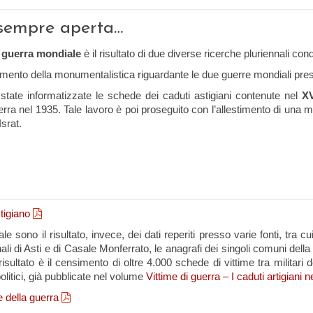
a sempre aperta…
guerra mondiale
è il risultato di due diverse ricerche pluriennali cond
simento della monumentalistica riguardante le due guerre mondiali prese
tate informatizzate le schede dei caduti astigiani contenute nel
X
rra nel 1935. Tale lavoro è poi proseguito con l’allestimento di una mo
Israt.
tigiano
o il risultato, invece, dei dati reperiti presso varie fonti, tra cui i fog
nali di Asti e di Casale Monferrato, le anagrafi dei singoli comuni dell
risultato è il censimento di oltre 4.000 schede di vittime tra militari d
e politici, già pubblicate nel volume
Vittime di guerra – I caduti artigian
 della guerra