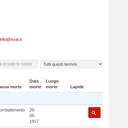
tive ad un caduto
info@israt.it
Data
Luogo
ausa morte
morte
morte
Lapide
ombattimento
20-
05-
1917