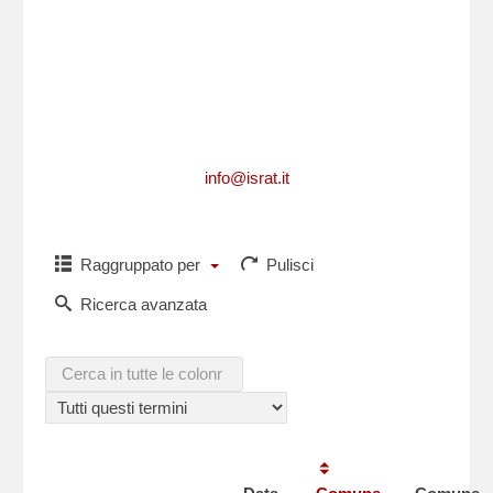
Per richiedere informazioni, per segnalarci
integrazioni, aggiornamenti, rettifiche, relative
ad un caduto
o per comunicarci i dati di un caduto non
presente in questa lista,puoi scriverci a
info@israt.it
Raggruppato per
Pulisci
Ricerca avanzata