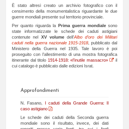
È stato altresì creato un archivio fotografico con il
censimento della monumentalistica riguardante le due
guerre mondiali presente sul territorio provinciale.
Per quanto riguarda la
Prima guerra mondiale
sono
state informatizzate le schede dei caduti astigiani
contenute nel
XV volume
dell’
Albo d’oro dei Militari
caduti nella guerra nazionale 1915-1918
, pubblicato dal
Ministero della Guerra nel 1935. Tale lavoro è poi
proseguito con l’allestimento di una mostra fotografica
itinerante dal titolo
1914-1918: «l’inutile massacro»
il
cui catalogo è pubblicato dalle edizioni Israt.
Approfondimenti
N. Fasano,
I caduti della Grande Guerra: Il
caso astigiano
Le schede dei caduti della Seconda guerra
mondiale sono il risultato, invece, dei dati
reperiti presso varie fonti, tra cui i fogli