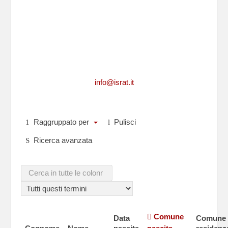
Per richiedere informazioni, per segnalarci
integrazioni, aggiornamenti, rettifiche, relative
ad un caduto
o per comunicarci i dati di un caduto non
presente in questa lista,puoi scriverci a
info@israt.it
Raggruppato per
Pulisci
Ricerca avanzata
Comune
Data
Comune