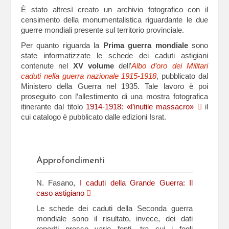
È stato altresì creato un archivio fotografico con il
censimento della monumentalistica riguardante le due
guerre mondiali presente sul territorio provinciale.
Per quanto riguarda la
Prima guerra mondiale
sono
state informatizzate le schede dei caduti astigiani
contenute nel
XV volume
dell’
Albo d’oro dei Militari
caduti nella guerra nazionale 1915-1918
, pubblicato dal
Ministero della Guerra nel 1935. Tale lavoro è poi
proseguito con l’allestimento di una mostra fotografica
itinerante dal titolo
1914-1918: «l’inutile massacro»
il
cui catalogo è pubblicato dalle edizioni Israt.
Approfondimenti
N. Fasano,
I caduti della Grande Guerra: Il
caso astigiano
Le schede dei caduti della Seconda guerra
mondiale sono il risultato, invece, dei dati
reperiti presso varie fonti, tra cui i fogli