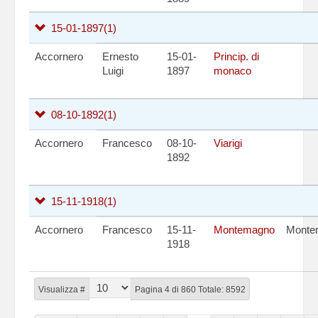
15-01-1897
(1)
Accornero
Ernesto
15-01-
Princip. di
Luigi
1897
monaco
08-10-1892
(1)
Accornero
Francesco
08-10-
Viarigi
1892
15-11-1918
(1)
Accornero
Francesco
15-11-
Montemagno
Monte
1918
Visualizza #
Pagina 4 di 860 Totale: 8592