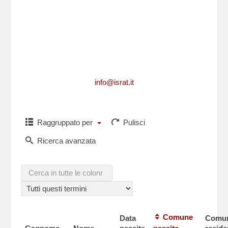
Per richiedere informazioni, per segnalarci
integrazioni, aggiornamenti, rettifiche, relative
ad un caduto
o per comunicarci i dati di un caduto non
presente in questa lista,puoi scriverci a
info@israt.it
Raggruppato per
Pulisci
Ricerca avanzata
Comune
Data
Comu