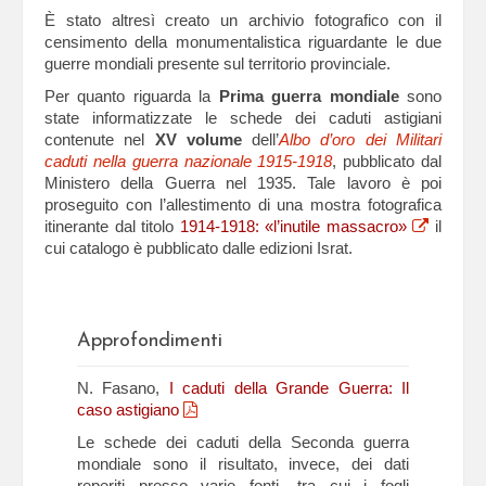
È stato altresì creato un archivio fotografico con il
censimento della monumentalistica riguardante le due
guerre mondiali presente sul territorio provinciale.
Per quanto riguarda la
Prima guerra mondiale
sono
state informatizzate le schede dei caduti astigiani
contenute nel
XV volume
dell’
Albo d’oro dei Militari
caduti nella guerra nazionale 1915-1918
, pubblicato dal
Ministero della Guerra nel 1935. Tale lavoro è poi
proseguito con l’allestimento di una mostra fotografica
itinerante dal titolo
1914-1918: «l’inutile massacro»
il
cui catalogo è pubblicato dalle edizioni Israt.
Approfondimenti
N. Fasano,
I caduti della Grande Guerra: Il
caso astigiano
Le schede dei caduti della Seconda guerra
mondiale sono il risultato, invece, dei dati
reperiti presso varie fonti, tra cui i fogli