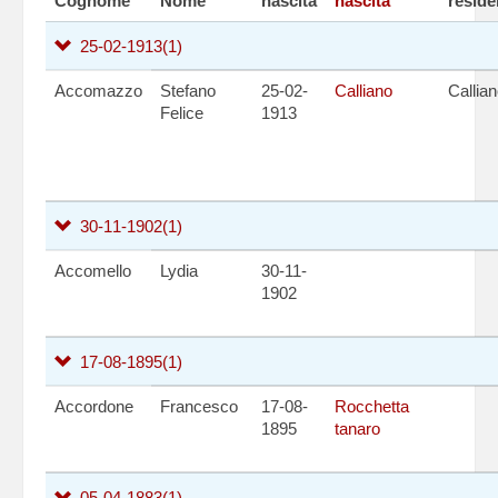
Cognome
Nome
nascita
nascita
resid
25-02-1913
(1)
Accomazzo
Stefano
25-02-
Calliano
Callia
Felice
1913
30-11-1902
(1)
Accomello
Lydia
30-11-
1902
17-08-1895
(1)
Accordone
Francesco
17-08-
Rocchetta
1895
tanaro
05-04-1883
(1)