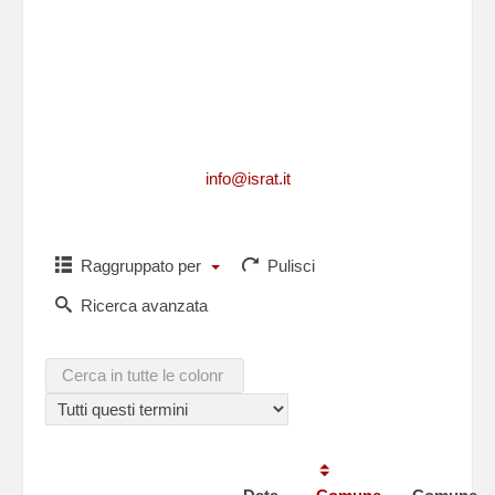
Per richiedere informazioni, per segnalarci
integrazioni, aggiornamenti, rettifiche, relative
ad un caduto
o per comunicarci i dati di un caduto non
presente in questa lista,puoi scriverci a
info@israt.it
Raggruppato per
Pulisci
Ricerca avanzata