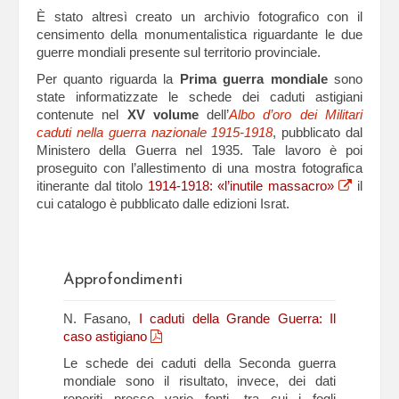
È stato altresì creato un archivio fotografico con il
censimento della monumentalistica riguardante le due
guerre mondiali presente sul territorio provinciale.
Per quanto riguarda la
Prima guerra mondiale
sono
state informatizzate le schede dei caduti astigiani
contenute nel
XV volume
dell’
Albo d’oro dei Militari
caduti nella guerra nazionale 1915-1918
, pubblicato dal
Ministero della Guerra nel 1935. Tale lavoro è poi
proseguito con l’allestimento di una mostra fotografica
itinerante dal titolo
1914-1918: «l’inutile massacro»
il
cui catalogo è pubblicato dalle edizioni Israt.
Approfondimenti
N. Fasano,
I caduti della Grande Guerra: Il
caso astigiano
Le schede dei caduti della Seconda guerra
mondiale sono il risultato, invece, dei dati
reperiti presso varie fonti, tra cui i fogli