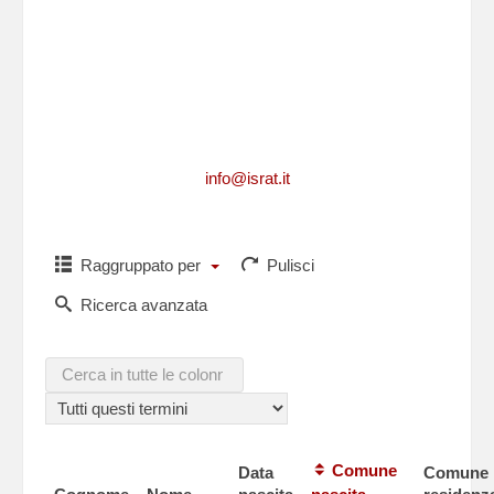
Per richiedere informazioni, per segnalarci
integrazioni, aggiornamenti, rettifiche, relative
ad un caduto
o per comunicarci i dati di un caduto non
presente in questa lista,puoi scriverci a
info@israt.it
Raggruppato per
Pulisci
Ricerca avanzata
Comune
Data
Comune