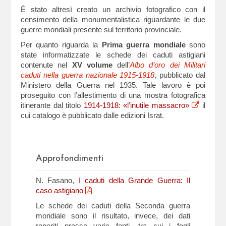
È stato altresì creato un archivio fotografico con il
censimento della monumentalistica riguardante le due
guerre mondiali presente sul territorio provinciale.
Per quanto riguarda la
Prima guerra mondiale
sono
state informatizzate le schede dei caduti astigiani
contenute nel
XV volume
dell’
Albo d’oro dei Militari
caduti nella guerra nazionale 1915-1918
, pubblicato dal
Ministero della Guerra nel 1935. Tale lavoro è poi
proseguito con l’allestimento di una mostra fotografica
itinerante dal titolo
1914-1918: «l’inutile massacro»
il
cui catalogo è pubblicato dalle edizioni Israt.
Approfondimenti
N. Fasano,
I caduti della Grande Guerra: Il
caso astigiano
Le schede dei caduti della Seconda guerra
mondiale sono il risultato, invece, dei dati
reperiti presso varie fonti, tra cui i fogli