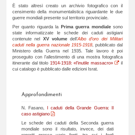
È stato altresì creato un archivio fotografico con il
censimento della monumentalistica riguardante le due
guerre mondiali presente sul territorio provinciale.
Per quanto riguarda la
Prima guerra mondiale
sono
state informatizzate le schede dei caduti astigiani
contenute nel
XV volume
dell’
Albo d’oro dei Militari
caduti nella guerra nazionale 1915-1918
, pubblicato dal
Ministero della Guerra nel 1935. Tale lavoro è poi
proseguito con l’allestimento di una mostra fotografica
itinerante dal titolo
1914-1918: «l’inutile massacro»
il
cui catalogo è pubblicato dalle edizioni Israt.
Approfondimenti
N. Fasano,
I caduti della Grande Guerra: Il
caso astigiano
Le schede dei caduti della Seconda guerra
mondiale sono il risultato, invece, dei dati
reperiti presso varie fonti, tra cui i fogli