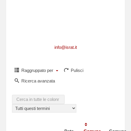
Per richiedere informazioni, per segnalarci
integrazioni, aggiornamenti, rettifiche, relative
ad un caduto
o per comunicarci i dati di un caduto non
presente in questa lista,puoi scriverci a
info@israt.it
Raggruppato per
Pulisci
Ricerca avanzata