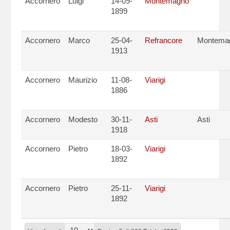
Accornero
Luigi
14-09-
Montemagno
1899
Accornero
Marco
25-04-
Refrancore
Montema
1913
Accornero
Maurizio
11-08-
Viarigi
1886
Accornero
Modesto
30-11-
Asti
Asti
1918
Accornero
Pietro
18-03-
Viarigi
1892
Accornero
Pietro
25-11-
Viarigi
1892