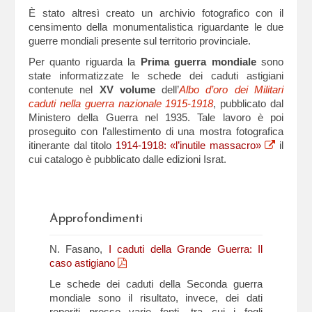
È stato altresì creato un archivio fotografico con il
censimento della monumentalistica riguardante le due
guerre mondiali presente sul territorio provinciale.
Per quanto riguarda la
Prima guerra mondiale
sono
state informatizzate le schede dei caduti astigiani
contenute nel
XV volume
dell’
Albo d’oro dei Militari
caduti nella guerra nazionale 1915-1918
, pubblicato dal
Ministero della Guerra nel 1935. Tale lavoro è poi
proseguito con l’allestimento di una mostra fotografica
itinerante dal titolo
1914-1918: «l’inutile massacro»
il
cui catalogo è pubblicato dalle edizioni Israt.
Approfondimenti
N. Fasano,
I caduti della Grande Guerra: Il
caso astigiano
Le schede dei caduti della Seconda guerra
mondiale sono il risultato, invece, dei dati
reperiti presso varie fonti, tra cui i fogli