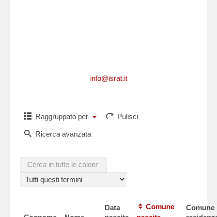
Per richiedere informazioni, per segnalarci
integrazioni, aggiornamenti, rettifiche, relative
ad un caduto
o per comunicarci i dati di un caduto non
presente in questa lista,puoi scriverci a
info@israt.it
Raggruppato per
Pulisci
Ricerca avanzata
Comune
Data
Comune